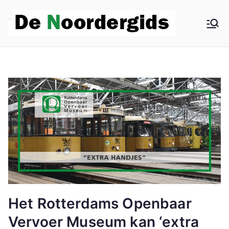
De
Hoe
dieper in
Noo
Noord,
hoe beter
rder
het wordt
gids
Het Rotterdams Openbaar
Vervoer Museum kan ‘extra