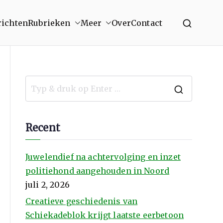
richten
Rubrieken
Meer
Over
Contact
Recent
Juwelendief na achtervolging en inzet
politiehond aangehouden in Noord
juli 2, 2026
Creatieve geschiedenis van
Schiekadeblok krijgt laatste eerbetoon