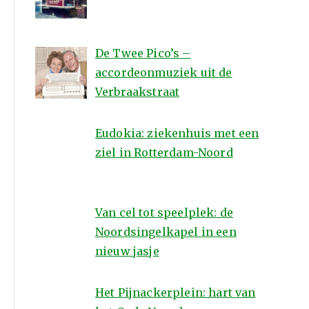
De Twee Pico’s –
accordeonmuziek uit de
Verbraakstraat
Eudokia: ziekenhuis met een
ziel in Rotterdam-Noord
Van cel tot speelplek: de
Noordsingelkapel in een
nieuw jasje
Het Pijnackerplein: hart van