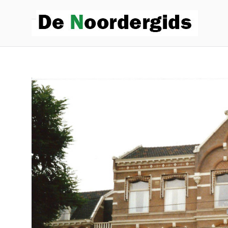
De
Hoe die