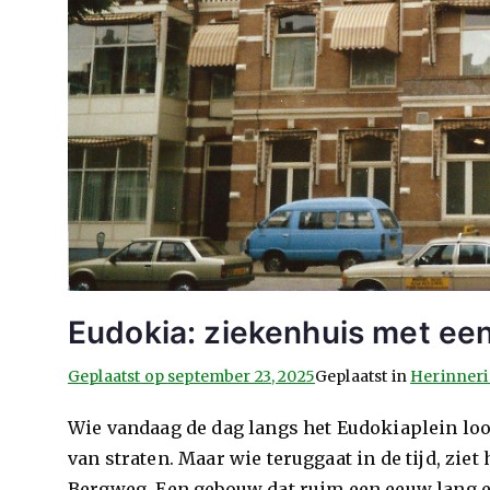
Eudokia: ziekenhuis met een
Geplaatst op
september 23, 2025
Geplaatst in
Herinner
Wie vandaag de dag langs het Eudokiaplein loo
van straten. Maar wie teruggaat in de tijd, zi
Bergweg. Een gebouw dat ruim een eeuw lang e