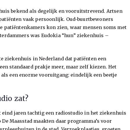
nhuis bekend als degelijk en vooruitstrevend. Artsen
patiënten vaak persoonlijk. Oud-buurtbewoners
 de patiëntenkamers kon zien, waar mensen soms met
otterdammers was Eudokia “hun” ziekenhuis –
ste ziekenhuis in Nederland dat patiënten een
n standaard prakje meer, maar zelf kiezen. Het
t als een enorme vooruitgang: eindelijk een beetje
udio zat?
t eind jaren tachtig een radiostudio in het ziekenhuis
ep De Maasstad maakten daar programma’s voor
erpleeghuizen in de stad. Verzoekplaatjes, groeten