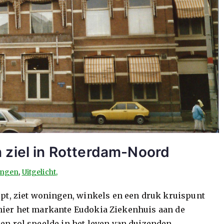
 ziel in Rotterdam-Noord
ingen
,
Uitgelicht,
pt, ziet woningen, winkels en een druk kruispunt
et hier het markante Eudokia Ziekenhuis aan de
en rol speelde in het leven van duizenden