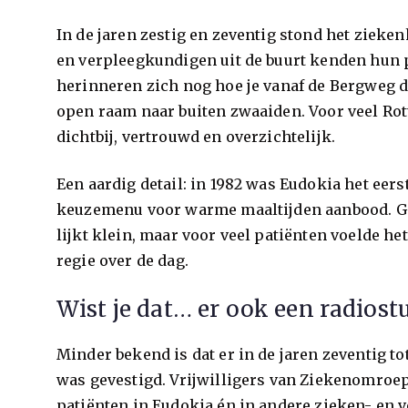
In de jaren zestig en zeventig stond het zieke
en verpleegkundigen uit de buurt kenden hun 
herinneren zich nog hoe je vanaf de Bergweg
open raam naar buiten zwaaiden. Voor veel R
dichtbij, vertrouwd en overzichtelijk.
Een aardig detail: in 1982 was Eudokia het eer
keuzemenu voor warme maaltijden aanbood. Gee
lijkt klein, maar voor veel patiënten voelde he
regie over de dag.
Wist je dat… er ook een radiost
Minder bekend is dat er in de jaren zeventig to
was gevestigd. Vrijwilligers van Ziekenomro
patiënten in Eudokia én in andere zieken- en v