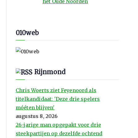
het Oude Noorden
010web
Rijnmond
Chris Woerts ziet Feyenoord als
titelkandidaat: 'Deze drie spelers
móéten blijven'
augustus 8, 2026
26-jarige man opgepakt voor drie
steekpartijen op dezelfde ochtend