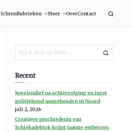
richten
Rubrieken
Meer
Over
Contact
Recent
Juwelendief na achtervolging en inzet
politiehond aangehouden in Noord
juli 2, 2026
Creatieve geschiedenis van
Schiekadeblok krijgt laatste eerbetoon