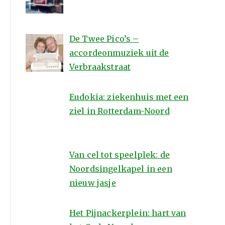
De Twee Pico’s –
accordeonmuziek uit de
Verbraakstraat
Eudokia: ziekenhuis met een
ziel in Rotterdam-Noord
Van cel tot speelplek: de
Noordsingelkapel in een
nieuw jasje
Het Pijnackerplein: hart van