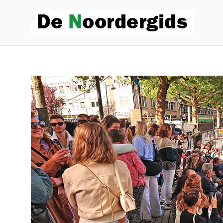
De
Hoe die