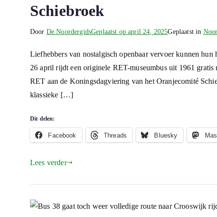
Schiebroek
Door
De Noordergids
Geplaatst op
april 24, 2025
Geplaatst in
Noor
Liefhebbers van nostalgisch openbaar vervoer kunnen hun 
26 april rijdt een originele RET-museumbus uit 1961 gratis r
RET aan de Koningsdagviering van het Oranjecomité Schieb
klassieke […]
Dit delen:
Facebook
Threads
Bluesky
Mas
Lees verder