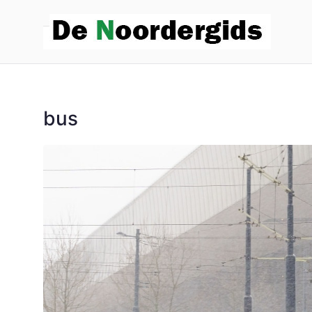
De 
Hoe diep
bus