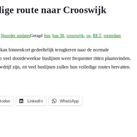
dige route naar Crooswijk
n
Noorder updates
Getagd
bus
,
bus 38
,
crooswijk
,
ov
,
RET
,
rotterdam
an binnenkort gedeeltelijk terugkeren naar de normale
p veel doordeweekse buslijnen weer frequenter ritten plaatsvinden.
drijf zijn, en veel buslijnen zullen hun volledige routes hervatten.
todon
LinkedIn
WhatsApp