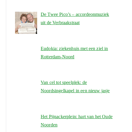
De Twee Pico’s – accordeonmuziek
uit de Verbraakstraat
Eudokia: ziekenhuis met een ziel in
Rotterdam-Noord
Van cel tot speelplek: de
Noordsingelkapel in een nieuw jasje
Het Pijnackerplein: hart van het Oude
Noorden