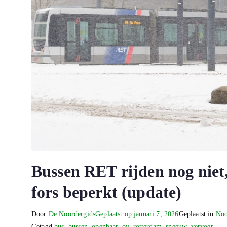
Bussen RET rijden nog niet
fors beperkt (update)
Door
De Noordergids
Geplaatst op
januari 7, 2026
Geplaatst in
Noo
Getagd
bus
,
bussen
,
openbaar
,
ov
,
rotterdam
,
sneeuw
,
vervoer