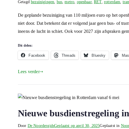
Getagd
bezuinigingen
,
bus
,
metro
,
openbaar
,
RET
,
rotterdam
,
tra
De geplande bezuiniging van 110 miljoen euro op het open
niet door. Dat betekent dat er volgend jaar geen bus- of tra
ineens de lucht in schiet. Ook voor 2027 zijn afspraken g
Dit delen:
Facebook
Threads
Bluesky
Mas
Lees verder
Nieuwe busdienstregeling i
Door
De Noordergids
Geplaatst op
april 30, 2025
Geplaatst in
Noor