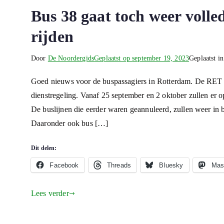
Bus 38 gaat toch weer volle
rijden
Door
De Noordergids
Geplaatst op
september 19, 2023
Geplaatst i
Goed nieuws voor de buspassagiers in Rotterdam. De RET k
dienstregeling. Vanaf 25 september en 2 oktober zullen er o
De buslijnen die eerder waren geannuleerd, zullen weer in be
Daaronder ook bus […]
Dit delen:
Facebook
Threads
Bluesky
Mas
Lees verder