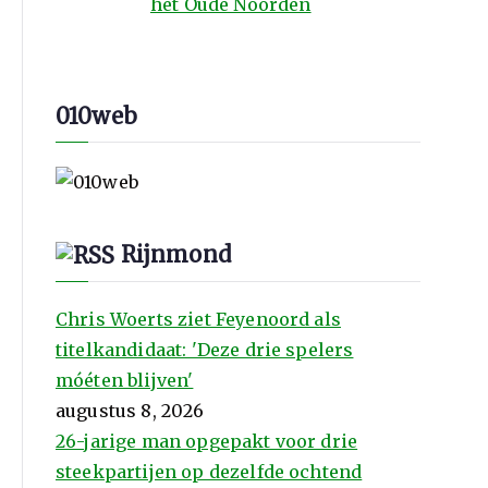
het Oude Noorden
010web
Rijnmond
Chris Woerts ziet Feyenoord als
titelkandidaat: 'Deze drie spelers
móéten blijven'
augustus 8, 2026
26-jarige man opgepakt voor drie
steekpartijen op dezelfde ochtend