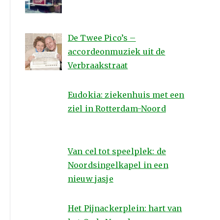
De Twee Pico’s –
accordeonmuziek uit de
Verbraakstraat
Eudokia: ziekenhuis met een
ziel in Rotterdam-Noord
Van cel tot speelplek: de
Noordsingelkapel in een
nieuw jasje
Het Pijnackerplein: hart van