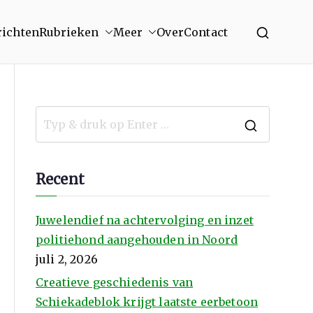
richten
Rubrieken
Meer
Over
Contact
Recent
Juwelendief na achtervolging en inzet
politiehond aangehouden in Noord
juli 2, 2026
Creatieve geschiedenis van
Schiekadeblok krijgt laatste eerbetoon