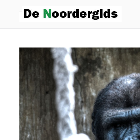
De
Hoe die