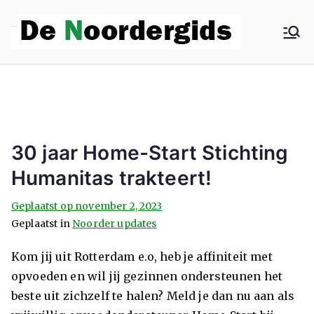
De
Hoe
dieper in
Noo
Noord,
hoe beter
rder
het wordt
30 jaar Home-Start Stichting
gids
Humanitas trakteert!
Geplaatst op
november 2, 2023
Geplaatst in
Noorder updates
Kom jij uit Rotterdam e.o, heb je affiniteit met
opvoeden en wil jij gezinnen ondersteunen het
beste uit zichzelf te halen? Meld je dan nu aan als