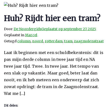
Huh? Rijdt hier een tram?
Door
De Noordergids
Geplaatst op
september 27, 2025
Geplaatst in
Marcel
Getagd
column
,
noord
,
rotterdam
,
tram
,
zaagmolenstraat
Laat ik beginnen met een schuldbekentenis: dit is
pas mijn derde column in twee jaar tijd en NA
twee jaar tijd. Twee. In twee jaar. Het tempo van
een slak op vakantie. Maar goed, beter laat dan
nooit, en ik heb meteen een onderwerp dat zich
zowat opdringt: de tram in de Zaagmolenstraat.
Wat me […]
Dit delen: