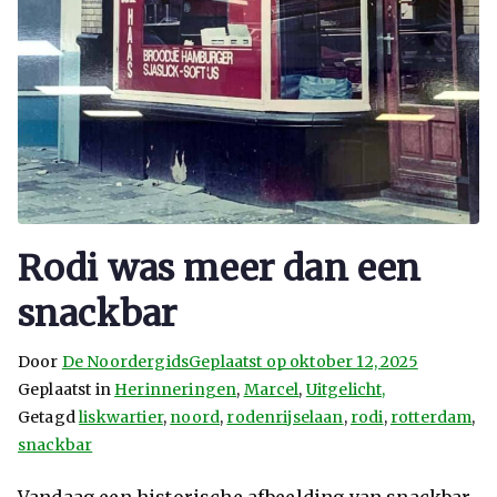
Rodi was meer dan een
snackbar
Door
De Noordergids
Geplaatst op
oktober 12, 2025
Geplaatst in
Herinneringen
,
Marcel
,
Uitgelicht,
Getagd
liskwartier
,
noord
,
rodenrijselaan
,
rodi
,
rotterdam
,
snackbar
Vandaag een historische afbeelding van snackbar