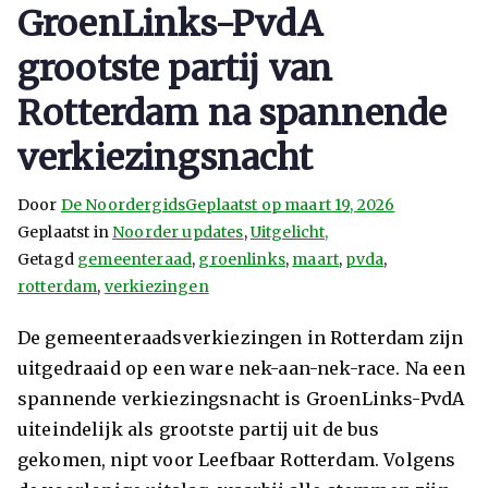
GroenLinks-PvdA
grootste partij van
Rotterdam na spannende
verkiezingsnacht
Door
De Noordergids
Geplaatst op
maart 19, 2026
Geplaatst in
Noorder updates
,
Uitgelicht,
Getagd
gemeenteraad
,
groenlinks
,
maart
,
pvda
,
rotterdam
,
verkiezingen
De gemeenteraadsverkiezingen in Rotterdam zijn
uitgedraaid op een ware nek-aan-nek-race. Na een
spannende verkiezingsnacht is GroenLinks-PvdA
uiteindelijk als grootste partij uit de bus
gekomen, nipt voor Leefbaar Rotterdam. Volgens