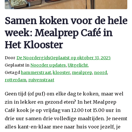
Samen koken voor de hele
week: Mealprep Café in
Het Klooster
Door
De Noordergids
Geplaatst op
oktober 31, 2025
Geplaatst in
Noorder updates
,
Uitgelicht,
Getagd
hammerstraat
,
klooster
,
mealprep
,
noord
,
rotterdam
,
ruivenstraat
Geen tijd (of puf) om elke dag te koken, maar wel
zin in lekker en gezond eten? In het Mealprep
Café kook je op vrijdag van 12.00 tot 15.00 uur in
drie uur samen drie volledige maaltijden. Je neemt
alles kant-en-klaar mee naar huis voor jezelf, je