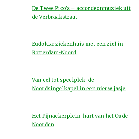
De Twee Pico’s – accordeonmuziek uit
de Verbraakstraat
Eudokia: ziekenhuis met een ziel in
Rotterdam-Noord
Van cel tot speelplek: de
Noordsingelkapel in een nieuw jasje
Het Pijnackerplein: hart van het Oude
Noorden