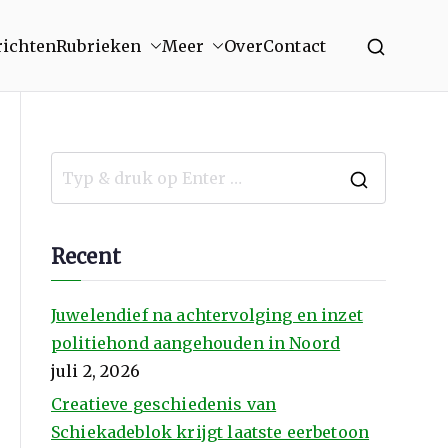
richten
Rubrieken
Meer
Over
Contact
Recent
Juwelendief na achtervolging en inzet
politiehond aangehouden in Noord
juli 2, 2026
Creatieve geschiedenis van
Schiekadeblok krijgt laatste eerbetoon