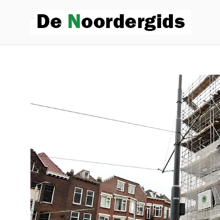
De
Hoe die