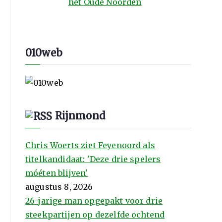
het Oude Noorden
010web
Rijnmond
Chris Woerts ziet Feyenoord als
titelkandidaat: 'Deze drie spelers
móéten blijven'
augustus 8, 2026
26-jarige man opgepakt voor drie
steekpartijen op dezelfde ochtend