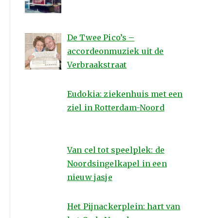
De Twee Pico’s –
accordeonmuziek uit de
Verbraakstraat
Eudokia: ziekenhuis met een
ziel in Rotterdam-Noord
Van cel tot speelplek: de
Noordsingelkapel in een
nieuw jasje
Het Pijnackerplein: hart van