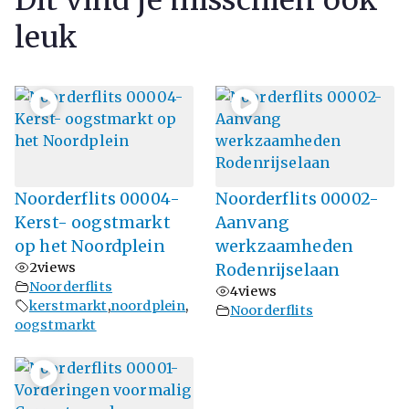
Dit vind je misschien ook
leuk
Noorderflits 00004-
Noorderflits 00002-
Kerst- oogstmarkt
Aanvang
op het Noordplein
werkzaamheden
2
views
Rodenrijselaan
Noorderflits
4
views
kerstmarkt
,
noordplein
,
Noorderflits
oogstmarkt