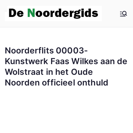
De
Hoe
dieper in
Noo
Noord,
hoe beter
rder
Noorderflits 00003-
het wordt
Kunstwerk Faas Wilkes aan de
gids
Wolstraat in het Oude
Noorden officieel onthuld