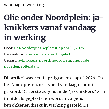
Olie onder Noordplein: ja-
knikkers vanaf vandaag
in werking
Door
De Noordergids
Geplaatst op
april 1, 2026
Geplaatst in
Noorder updates
,
Uitgelicht,
Getagd
ja-knikkers
,
noord
,
noordplein
,
olie
,
oude
noorden
,
rotterdam
Dit artikel was een 1 aprilgrap op 1 april 2026. Op
het Noordplein wordt vanaf vandaag naar olie
geboord. De eerste zogenoemde “ja-knikkers” zijn
inmiddels geplaatst en worden volgens
betrokkenen direct in werking gesteld. De