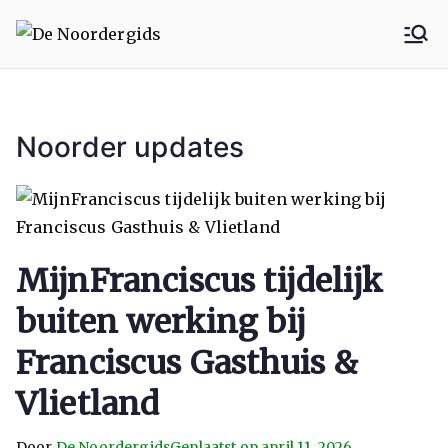
De
Hoe
dieper in
Noo
Noord,
hoe beter
Noorder updates
rder
het wordt
gids
MijnFranciscus tijdelijk
buiten werking bij
Franciscus Gasthuis &
Vlietland
Door
De Noordergids
Geplaatst op
april 11, 2026