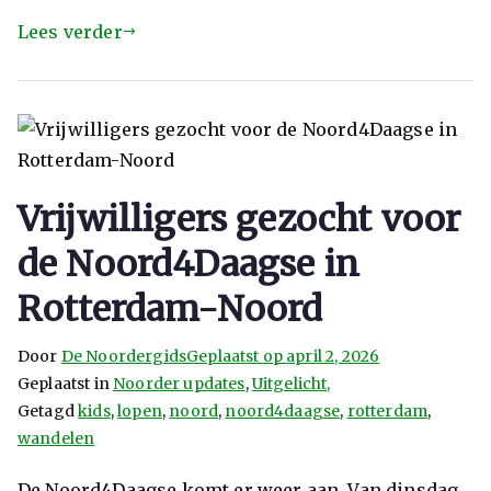
Lees verder
Vrijwilligers gezocht voor
de Noord4Daagse in
Rotterdam-Noord
Door
De Noordergids
Geplaatst op
april 2, 2026
Geplaatst in
Noorder updates
,
Uitgelicht,
Getagd
kids
,
lopen
,
noord
,
noord4daagse
,
rotterdam
,
wandelen
De Noord4Daagse komt er weer aan. Van dinsdag