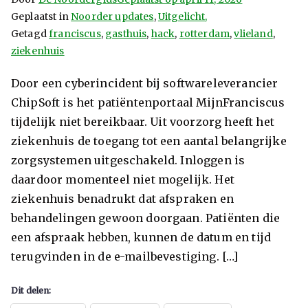
Geplaatst in
Noorder updates
,
Uitgelicht,
Getagd
franciscus
,
gasthuis
,
hack
,
rotterdam
,
vlieland
,
ziekenhuis
Door een cyberincident bij softwareleverancier
ChipSoft is het patiëntenportaal MijnFranciscus
tijdelijk niet bereikbaar. Uit voorzorg heeft het
ziekenhuis de toegang tot een aantal belangrijke
zorgsystemen uitgeschakeld. Inloggen is
daardoor momenteel niet mogelijk. Het
ziekenhuis benadrukt dat afspraken en
behandelingen gewoon doorgaan. Patiënten die
een afspraak hebben, kunnen de datum en tijd
terugvinden in de e-mailbevestiging. […]
Dit delen: