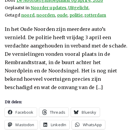
Door
De Noordergids
Geplaatst op
april 4, 2026
Geplaatst in
Noorder updates
,
Uitgelicht,
Getagd
noord
,
noorden
,
oude
,
politie
,
rotterdam
In het Oude Noorden zijn meerdere auto’s
vernield. De politie heeft vrijdag 3 april een
verdachte aangehouden in verband met de schade.
De vernielingen vonden vooral plaats in de
Rembrandtstraat, in de buurt achter het
Noordplein en de Noordsingel. Het is nog niet
bekend hoeveel voertuigen precies zijn
beschadigd en wat de omvang van de […]
Dit delen:
Facebook
Threads
Bluesky
Mastodon
LinkedIn
WhatsApp