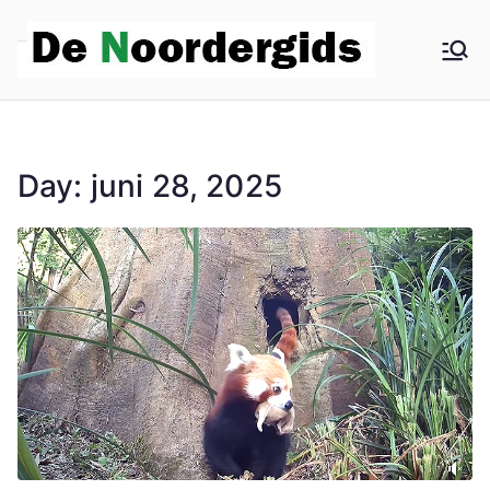
De
Hoe
dieper in
Noo
Noord,
hoe beter
rder
Day:
juni 28, 2025
het wordt
gids